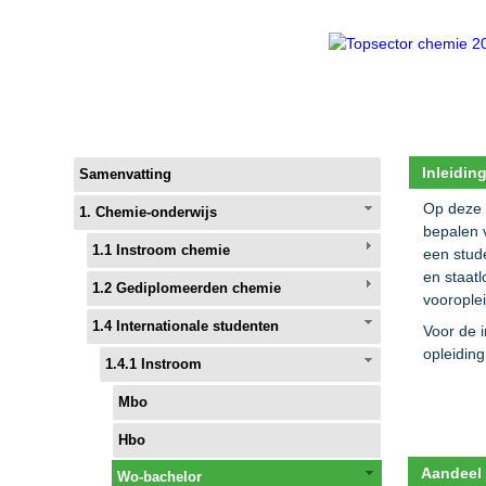
Inleidin
Samenvatting
Op deze 
1. Chemie-onderwijs
bepalen v
1.1 Instroom chemie
een stud
en staat
1.2 Gediplomeerden chemie
voorople
1.4 Internationale studenten
Voor de 
opleidin
1.4.1 Instroom
Mbo
Hbo
Aandeel 
Wo-bachelor