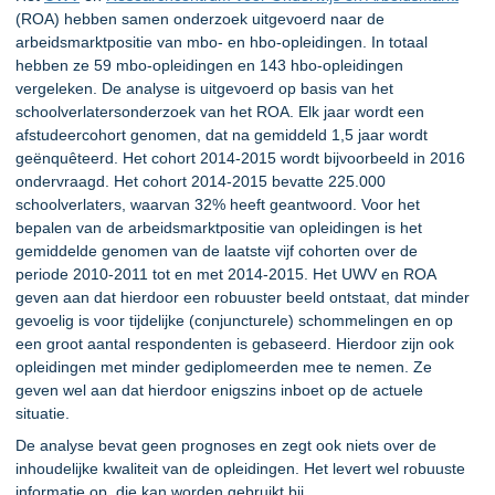
(ROA) hebben samen onderzoek uitgevoerd naar de
arbeidsmarktpositie van mbo- en hbo-opleidingen. In totaal
hebben ze 59 mbo-opleidingen en 143 hbo-opleidingen
vergeleken. De analyse is uitgevoerd op basis van het
schoolverlatersonderzoek van het ROA. Elk jaar wordt een
afstudeercohort genomen, dat na gemiddeld 1,5 jaar wordt
geënquêteerd. Het cohort 2014-2015 wordt bijvoorbeeld in 2016
ondervraagd. Het cohort 2014-2015 bevatte 225.000
schoolverlaters, waarvan 32% heeft geantwoord. Voor het
bepalen van de arbeidsmarktpositie van opleidingen is het
gemiddelde genomen van de laatste vijf cohorten over de
periode 2010-2011 tot en met 2014-2015. Het UWV en ROA
geven aan dat hierdoor een robuuster beeld ontstaat, dat minder
gevoelig is voor tijdelijke (conjuncturele) schommelingen en op
een groot aantal respondenten is gebaseerd. Hierdoor zijn ook
opleidingen met minder gediplomeerden mee te nemen. Ze
geven wel aan dat hierdoor enigszins inboet op de actuele
situatie.
De analyse bevat geen prognoses en zegt ook niets over de
inhoudelijke kwaliteit van de opleidingen. Het levert wel robuuste
informatie op, die kan worden gebruikt bij