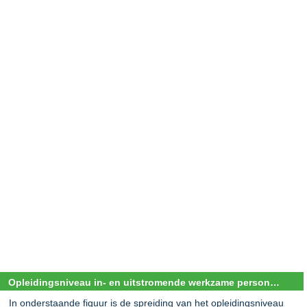
Opleidingsniveau in- en uitstromende werkzame personen op de chemie arbeidsmarkt
In onderstaande figuur is de spreiding van het opleidingsniveau