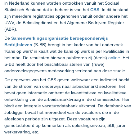
in Nederland kunnen worden onttrokken vanuit het Sociaal
Statistisch Bestand dat in beheer is van het
CBS
. In dit bestand
zijn meerdere registraties opgenomen vanuit onder andere het
UWV, de Belastingdienst en het Algemene Bedrijven Register
(ABR).
De
Samenwerkingsorganisatie beroepsonderwijs
Bedrijfsleven
(S-BB) brengt in het kader van het onderzoek
‘Kans op werk’ in kaart wat de kans op werk is per kwalificatie in
het mbo. De resultaten hiervan publiceren zij (deels)
online
. Het
S-BB heeft door het beschikbaar stellen van (ruwe)
onderzoeksgegevens medewerking verleend aan deze studie.
De gegevens van het CBS geven weliswaar een indicatief beeld
van de stroom van onderwijs naar arbeidsmarkt sectoren; het
bevat geen informatie omtrent de kwantitatieve en kwalitatieve
ontwikkeling van de arbeidsmarktvraag in de chemiesector. Hier
biedt een integrale vacaturedatabank uitkomst. De databank van
Jobdigger bevat het merendeel van de vacatures die in de
afgelopen periode zijn uitgezet. Deze vacatures zijn
gemetadateerd op kenmerken als opleidingsniveau, SBI, jaren
werkervaring, etc.