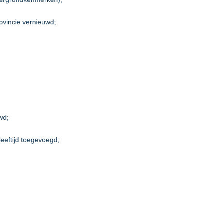
ovincie vernieuwd;
wd;
leeftijd toegevoegd;