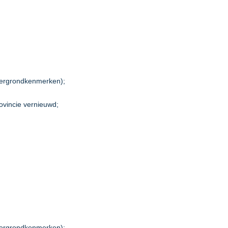
htergrondkenmerken);
ovincie vernieuwd;
htergrondkenmerken);