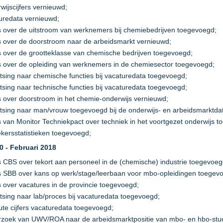
wijscijfers vernieuwd;
uredata vernieuwd;
rs over de uitstroom van werknemers bij chemiebedrijven toegevoegd;
rs over de doorstroom naar de arbeidsmarkt vernieuwd;
rs over de grootteklasse van chemische bedrijven toegevoegd;
rs over de opleiding van werknemers in de chemiesector toegevoegd;
litsing naar chemische functies bij vacaturedata toegevoegd;
litsing naar technische functies bij vacaturedata toegevoegd;
rs over doorstroom in het chemie-onderwijs vernieuwd;
litsing naar man/vrouw toegevoegd bij de onderwijs- en arbeidsmarktda
rs van Monitor Techniekpact over techniek in het voortgezet onderwijs 
kersstatistieken toegevoegd;
.0 - Februari 2018
rs CBS over tekort aan personeel in de (chemische) industrie toegevoeg
rs SBB over kans op werk/stage/leerbaan voor mbo-opleidingen toegev
rs over vacatures in de provincie toegevoegd;
litsing naar lab/proces bij vacaturedata toegevoegd;
ute cijfers vacaturedata toegevoegd;
zoek van UWV/ROA naar de arbeidsmarktpositie van mbo- en hbo-stu