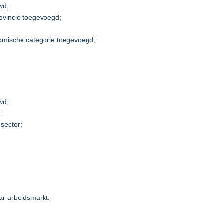
wd;
rovincie toegevoegd;
nomische categorie toegevoegd;
wd;
;
sector;
ar arbeidsmarkt.