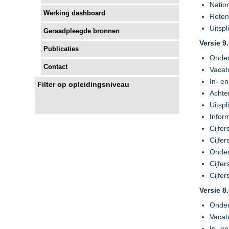
Natio
Werking dashboard
Reten
Uitsp
Geraadpleegde bronnen
Versie 9
Publicaties
Onder
Contact
Vacat
In- e
Filter op opleidingsniveau
Achte
Uitsp
Infor
Cijfe
Cijfe
Onderw
Cijfer
Cijfer
Versie 8
Onder
Vacat
In- e