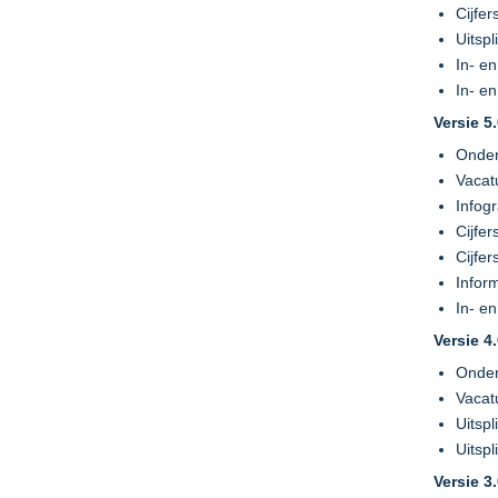
Cijfe
Uitsp
In- e
In- e
Versie 5
Onder
Vacat
Infog
Cijfe
Cijfe
Infor
In- e
Versie 4
Onder
Vacat
Uitsp
Uitsp
Versie 3