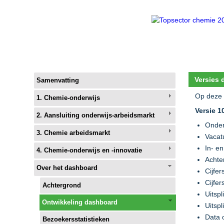
Versies
Samenvatting
Op deze 
1. Chemie-onderwijs
Versie 1
2. Aansluiting onderwijs-arbeidsmarkt
Onder
3. Chemie arbeidsmarkt
Vacat
In- e
4. Chemie-onderwijs en -innovatie
Achte
Over het dashboard
Cijfe
Cijfe
Achtergrond
Uitsp
Ontwikkeling dashboard
Uitsp
Data 
Bezoekersstatistieken