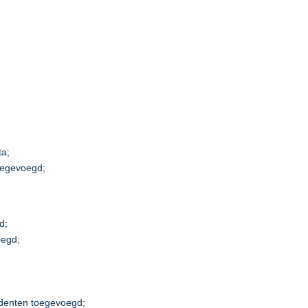
ta;
toegevoegd;
d;
oegd;
denten toegevoegd;