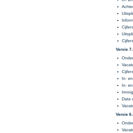
Achte
Uitsp
Infor
Cijfe
Uitspl
Cijfe
Versie 7
Onder
Vacat
Cijfe
In- e
In- e
Immig
Data 
Vacat
Versie 6.
Onder
Vacat