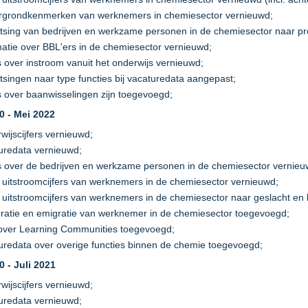
rgrondkenmerken van werknemers in chemiesector vernieuwd;
litsing van bedrijven en werkzame personen in de chemiesector naar pr
matie over BBL'ers in de chemiesector vernieuwd;
rs over instroom vanuit het onderwijs vernieuwd;
itsingen naar type functies bij vacaturedata aangepast;
rs over baanwisselingen zijn toegevoegd;
.0 - Mei 2022
wijscijfers vernieuwd;
uredata vernieuwd;
rs over de bedrijven en werkzame personen in de chemiesector vernieu
n uitstroomcijfers van werknemers in de chemiesector vernieuwd;
n uitstroomcijfers van werknemers in de chemiesector naar geslacht en 
ratie en emigratie van werknemer in de chemiesector toegevoegd;
over Learning Communities toegevoegd;
uredata over overige functies binnen de chemie toegevoegd;
0 - Juli 2021
wijscijfers vernieuwd;
uredata vernieuwd;