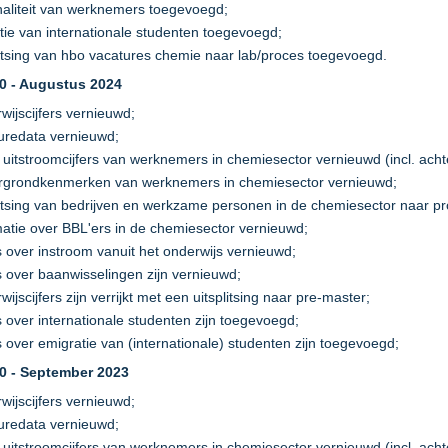
naliteit van werknemers toegevoegd;
tie van internationale studenten toegevoegd;
litsing van hbo vacatures chemie naar lab/proces toegevoegd.
.0 - Augustus 2024
wijscijfers vernieuwd;
uredata vernieuwd;
n uitstroomcijfers van werknemers in chemiesector vernieuwd (incl. ac
rgrondkenmerken van werknemers in chemiesector vernieuwd;
litsing van bedrijven en werkzame personen in de chemiesector naar pr
matie over BBL'ers in de chemiesector vernieuwd;
rs over instroom vanuit het onderwijs vernieuwd;
rs over baanwisselingen zijn vernieuwd;
ijscijfers zijn verrijkt met een uitsplitsing naar pre-master;
s over internationale studenten zijn toegevoegd;
s over emigratie van (internationale) studenten zijn toegevoegd;
.0 - September 2023
wijscijfers vernieuwd;
uredata vernieuwd;
n uitstroomcijfers van werknemers in chemiesector vernieuwd (incl. ac